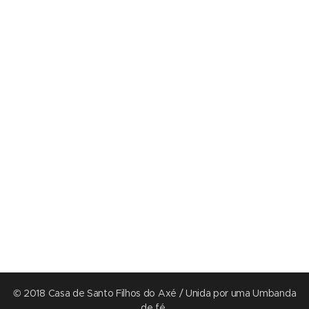
© 2018 Casa de Santo Filhos do Axé / Unida por uma Umbanda
de fé