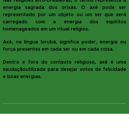
Nas religiões afro-brasileiras, o termo representa a
energia sagrada dos orixás. O axé pode ser
representado por um objeto ou um ser que será
carregado com a energia dos espíritos
homenageados em um ritual religios.
Axé, na língua Iorubá, significa poder, energia ou
força presentes em cada ser ou em cada coisa.
Dentro e fora do contexto religioso, axé é uma
saudaçãoutilizada para desejar votos de felicidade
e boas energias.