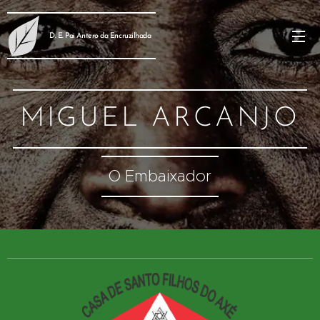
D. E. Pai Antero da Encruzilhada
MIGUEL ARCANJO
O Embaixador