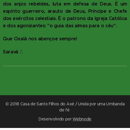
dos anjos rebeldes, luta em defesa de Deus. É um
espírito guerreiro, arauto de Deus, Príncipe e Chefe
dos exércitos celestiais. É o patrono da Igreja Católica
e dos agonizantes: "o guia das almas para o céu".
Que Oxalá nos abençoe sempre!
Saravá .'.
© 2018 Casa de Santo Filhos do Axé / Unida por uma Umbanda
de fé
Desenvolvido por
Webnode