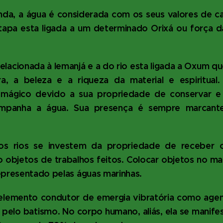
nda, a água é considerada com os seus valores de ca
tapa esta ligada a um determinado Orixá ou força d
elacionada à Iemanjá e a do rio esta ligada a Oxum q
, a beleza e a riqueza da material e espiritual
r mágico devido a sua propriedade de conservar e 
mpanha a água. Sua presença é sempre marcante
os rios se investem da propriedade de receber os
 objetos de trabalhos feitos. Colocar objetos no mar
epresentado pelas águas marinhas.
lemento condutor de emergia vibratória como agen
 pelo batismo. No corpo humano, aliás, ela se manif