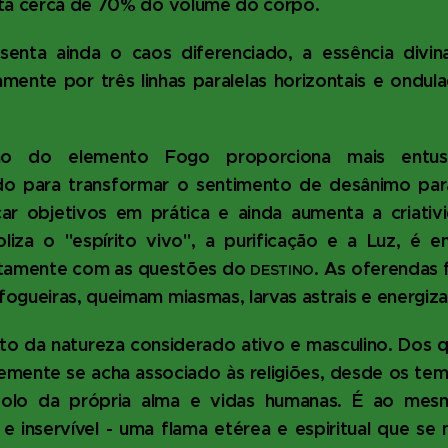
nta cerca de 70% do volume do corpo.
senta ainda o caos diferenciado, a essência divin
mente por três linhas paralelas horizontais e ondul
o do elemento Fogo proporciona mais entus
do para transformar o sentimento de desânimo par
r objetivos em prática e ainda aumenta a criati
iza o "espírito vivo", a purificação e a Luz, é en
retamente com as questões do
. As oferendas 
DESTINO
ogueiras, queimam miasmas, larvas astrais e energiz
o da natureza considerado ativo e masculino. Dos 
mente se acha associado às religiões, desde os tem
olo da própria alma e vidas humanas. É ao mes
el e inservível - uma flama etérea e espiritual que s