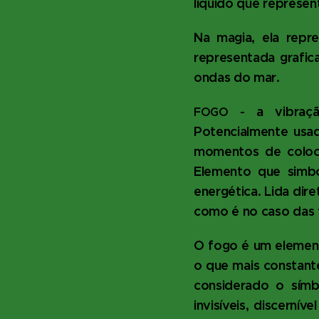
liquido que represe
Na magia, ela repre
representada grafica
ondas do mar.
- a vibraçã
FOGO
Potencialmente usa
momentos de coloca
Elemento que simbol
energética. Lida di
como é no caso das f
O fogo é um element
o que mais constante
considerado o símb
invisíveis, discernív