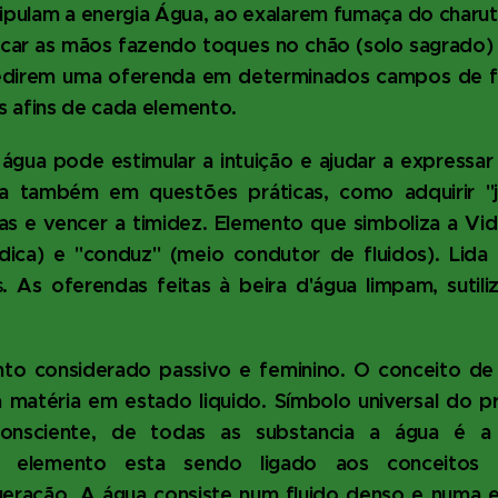
ipulam a energia Água, ao exalarem fumaça do charu
locar as mãos fazendo toques no chão (solo sagrado)
pedirem uma oferenda em determinados campos de fo
s afins de cada elemento.
a água pode estimular a intuição e ajudar a express
tua também em questões práticas, como adquirir "
as e vencer a timidez. Elemento que simboliza a Vid
uídica) e "conduz" (meio condutor de fluidos). Lid
. As oferendas feitas à beira d'água limpam, suti
S
to considerado passivo e feminino. O conceito de
 matéria em estado liquido. Símbolo universal do pr
onsciente, de todas as substancia a água é a
te elemento esta sendo ligado aos conceitos d
geração. A água consiste num fluido denso e numa e