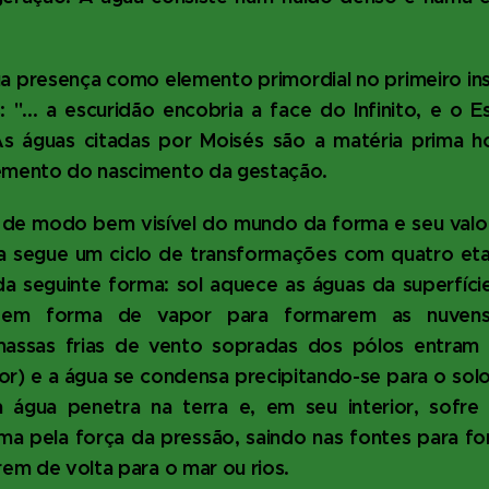
a presença como elemento primordial no primeiro ins
"... a escuridão encobria a face do Infinito, e o Es
 As águas citadas por Moisés são a matéria prima 
lemento do nascimento da gestação.
 de modo bem visível do mundo da forma e seu valor
ua segue um ciclo de transformações com quatro et
a seguinte forma: sol aquece as águas da superfíci
em forma de vapor para formarem as nuvens
massas frias de vento sopradas dos pólos entra
or) e a água se condensa precipitando-se para o sol
 água penetra na terra e, em seu interior, sofre
ma pela força da pressão, saindo nas fontes para fo
rem de volta para o mar ou rios.