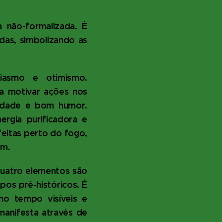
a não-formalizada. É
adas, simbolizando as
iasmo e otimismo.
a motivar ações nos
vidade e bom humor.
ergia purificadora e
feitas perto do fogo,
am.
quatro elementos são
pos pré-históricos. É
mo tempo visíveis e
e manifesta através de