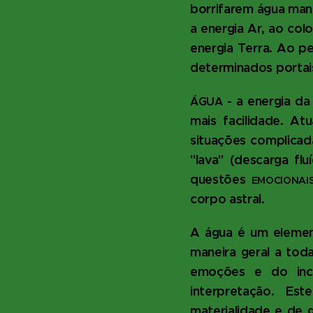
borrifarem água man
a energia Ar, ao co
energia Terra. Ao 
determinados portai
- a energia d
ÁGUA
mais facilidade. A
situações complicad
"lava" (descarga fl
questões
EMOCIONAI
corpo astral.
A água é um elemen
maneira geral a toda
emoções e do inc
interpretação. Es
materialidade e de 