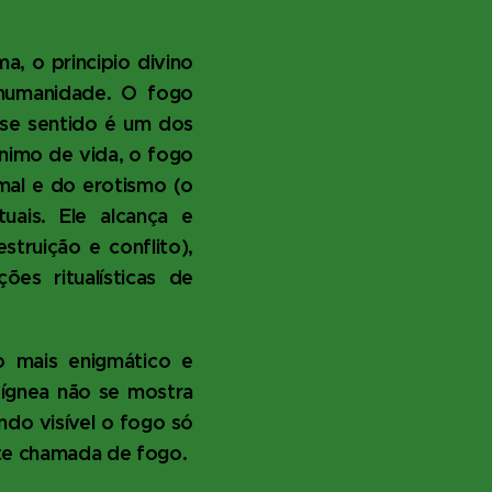
a, o principio divino
 humanidade. O fogo
sse sentido é um dos
nimo de vida, o fogo
mal e do erotismo (o
uais. Ele alcança e
struição e conflito),
es ritualísticas de
 mais enigmático e
 ígnea não se mostra
do visível o fogo só
te chamada de fogo.