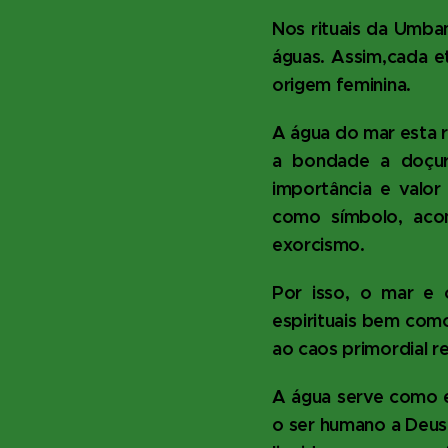
Nos rituais da Umba
águas. Assim,cada e
origem feminina.
A água do mar esta r
a bondade a doçura
importância e valo
como símbolo, aco
exorcismo.
Por isso, o mar e 
espirituais bem como
ao caos primordial r
A água serve como e
o ser humano a Deus