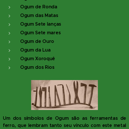
Ogum de Ronda
Ogum das Matas
Ogum Sete lanças
Ogum Sete mares
Ogum de Ouro
Ogum da Lua
Ogum Xoroquê
Ogum dos Rios
Um dos símbolos de Ogum são as ferramentas de
ferro, que lembram tanto seu vínculo com este metal