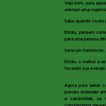
Veja bem, para aque
adotem uma regênci
Sabe quando vocês p
Então, pensem como
para uma pessoa dif
Seria um transtorno,
Então, o melhor a s
focando sua energia
Agora para saber o 
preciso entender ant
o candomblé, os O
considerados deuses