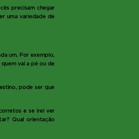
ocês precisam chegar
er uma variedade de
ada um. Por exemplo,
e quem vai a pé ou de
stino, pode ser que
orretos e se irei ver
itar?
Qual orientação