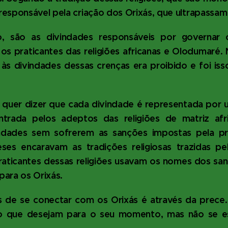
responsável pela criação dos Orixás, que ultrapass
o, são as divindades responsáveis por governar
 os praticantes das religiões africanas e Olodumaré. 
 às divindades dessas crenças era proibido e foi i
.
o quer dizer que cada divindade é representada por u
trada pelos adeptos das religiões de matriz afr
indades sem sofrerem as sanções impostas pela pro
es encaravam as tradições religiosas trazidas pe
aticantes dessas religiões usavam os nomes dos sant
ara os Orixás.
 de se conectar com os Orixás é através da prece
 o que desejam para o seu momento, mas não se 