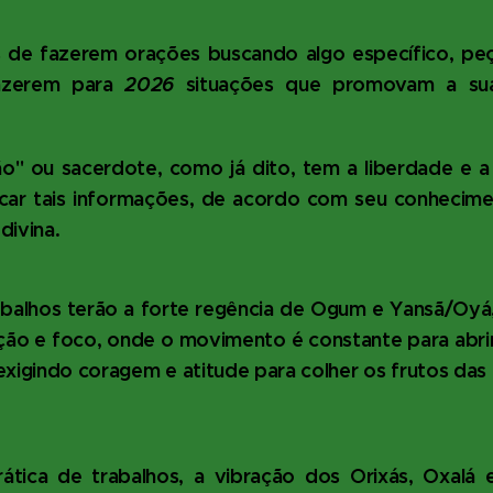
s de fazerem orações buscando algo específico, peça
razerem para
2026
situações que promovam a sua
ão" ou sacerdote, como já dito, tem a liberdade e 
ficar tais informações, de acordo com seu conhecim
divina.
balhos terão a forte regência de Ogum e Yansã/Oy
ção e foco, onde o movimento é constante para abrir
exigindo coragem e atitude para colher os frutos das
tica de trabalhos, a vibração dos Orixás, Oxalá 