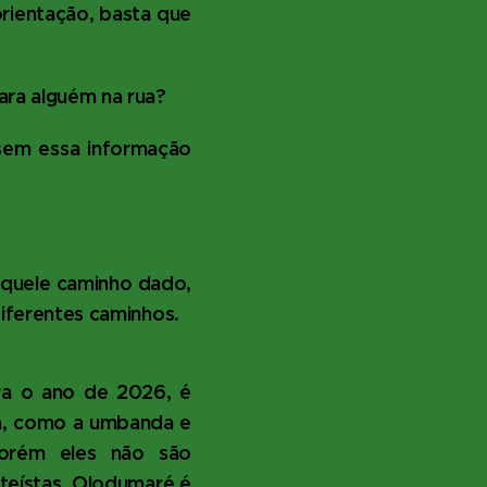
rientação, basta que
ara alguém na rua?
sem essa informação
aquele caminho dado,
diferentes caminhos.
ara o ano de 2026, é
ana, como a umbanda e
porém eles não são
teístas, Olodumaré é