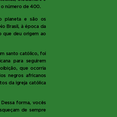
am o número de 400.
 o planeta e são os
No Brasil, à época da
sso que deu origem ao
m santo católico, foi
icana para seguirem
ibição, que ocorria
los negros africanos
os da igreja católica
. Dessa forma, vocês
esqueçam de sempre