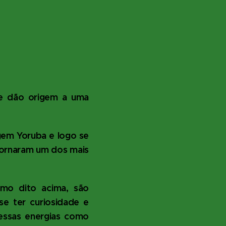
a, e dão origem a uma
gem Yoruba e logo se
tornaram um dos mais
omo dito acima, são
se ter curiosidade e
 essas energias como