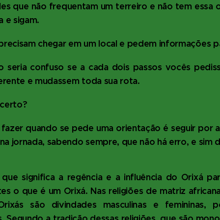
les que não frequentam um terreiro e não tem essa o
a e sigam.
recisam chegar em um local e pedem informações p
 seria confuso se a cada dois passos vocês pedis
erente e mudassem toda sua rota.
 certo?
e fazer quando se pede uma orientação é seguir por 
 na jornada, sabendo sempre, que n
ão há erro, e sim 
que significa a regência e a influência do Orixá p
es o que é um Orixá. Nas religiões de matriz afric
rixás são divindades masculinas e femininas, 
. Segundo a tradição dessas religiões, que são mono