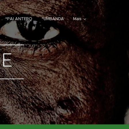
*PAI ANTERO
*UMBANDA
Mais
TE