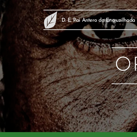
D. E. Pai Antero da Encruzilhada
O