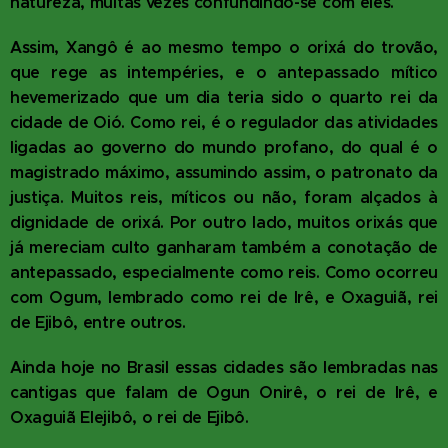
natureza, muitas vezes confundindo-se com eles.
Assim, Xangô é ao mesmo tempo o orixá do trovão,
que rege as intempéries, e o antepassado mítico
hevemerizado que um dia teria sido o quarto rei da
cidade de Oió. Como rei, é o regulador das atividades
ligadas ao governo do mundo profano, do qual é o
magistrado máximo, assumindo assim, o patronato da
justiça. Muitos reis, míticos ou não, foram alçados à
dignidade de orixá. Por outro lado, muitos orixás que
já mereciam culto ganharam também a conotação de
antepassado, especialmente como reis. Como ocorreu
com Ogum, lembrado como rei de Irê, e Oxaguiã, rei
de Ejibô, entre outros.
Ainda hoje no Brasil essas cidades são lembradas nas
cantigas que falam de Ogun Onirê, o rei de Irê, e
Oxaguiã Elejibô, o rei de Ejibô.