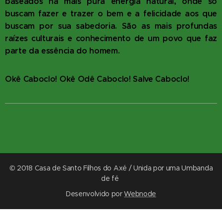
baseados na mais pura energia natural, onde só
buscam fazer e trazer o bem e a felicidade aos que
buscam por sua sabedoria. São as mais profundas
raízes culturais e conhecimento de um povo que faz
parte da essência do homem.
Okê Caboclo! Okê Odê Caboclo! Salve Caboclo!
© 2018 Casa de Santo Filhos do Axé / Unida por uma Umbanda
de fé
Desenvolvido por
Webnode