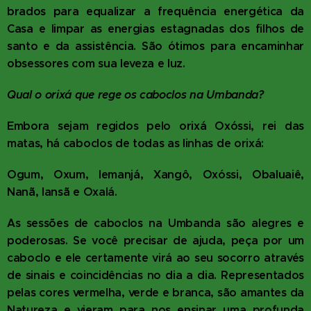
brados para equalizar a frequência energética da
Casa e limpar as energias estagnadas dos filhos de
santo e da assistência. São ótimos para encaminhar
obsessores com sua leveza e luz.
Qual o orixá que rege os caboclos na Umbanda?
Embora sejam regidos pelo orixá Oxóssi, rei das
matas, há caboclos de todas as linhas de orixá:
Ogum, Oxum, Iemanjá, Xangô, Oxóssi, Obaluaiê,
Nanã, Iansã e Oxalá.
As sessões de caboclos na Umbanda são alegres e
poderosas. Se você precisar de ajuda, peça por um
caboclo e ele certamente virá ao seu socorro através
de sinais e coincidências no dia a dia. Representados
pelas cores vermelha, verde e branca, são amantes da
Natureza e vieram para nos ensinar uma profunda