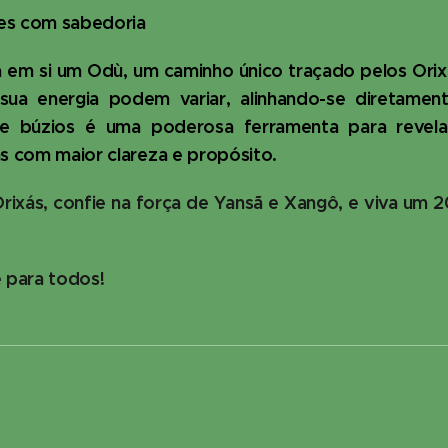
es com sabedoria
em si um Odù, um caminho único traçado pelos Orixá
ua energia podem variar, alinhando-se diretamen
 de búzios é uma poderosa ferramenta para revel
as com maior clareza e propósito.
Orixás, confie na força de Yansã e Xangô, e viva um 
é para todos!