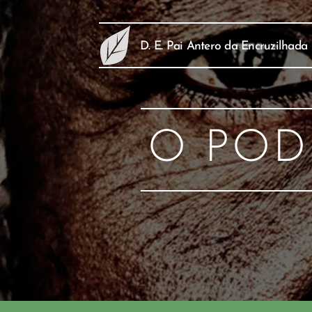
D. E. Pai Antero da Encruzilhada
O POD