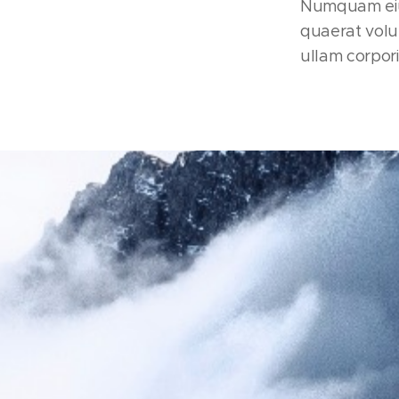
Numquam eiu
quaerat volu
ullam corporis