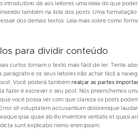
 introdutório dá aos leitores uma ideia do que pode
inserido também na lista dos posts. Uma formatação d
ressair dos demais textos. Leia mais sobre como form
ulos para dividir conteúdo
ais curtos tornam o texto mais fácil de ler. Tente ab
 parágrafo e os seus leitores irão achar fácil a nave
realçar as partes importa
 post. Você poderá também
lta fazer é escrever o seu post. Nós preenchemos um
que você possa ver com que clareza os posts podem
Error sit voluptatem accusantium doloremque lauda
aque ipsa quae ab illo inventore veritatis et quasi ar
 dicta sunt explicabo nemo enim ipsam.