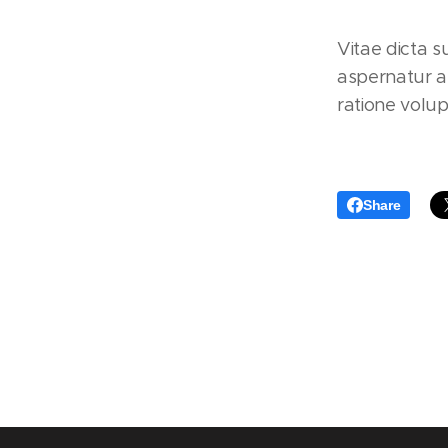
Vitae dicta 
aspernatur a
ratione volu
Share