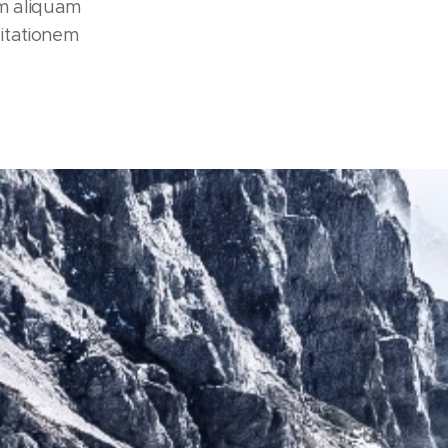
m aliquam
itationem