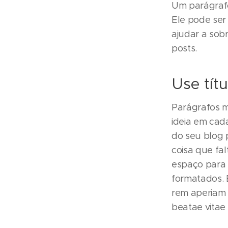
Um parágrafo
Ele pode ser 
ajudar a sob
posts.
Use tít
Parágrafos m
ideia em cada
do seu blog
coisa que fa
espaço para 
formatados. 
rem aperiam e
beatae vitae