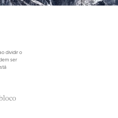
 dividir o
odem ser
stá
bloco