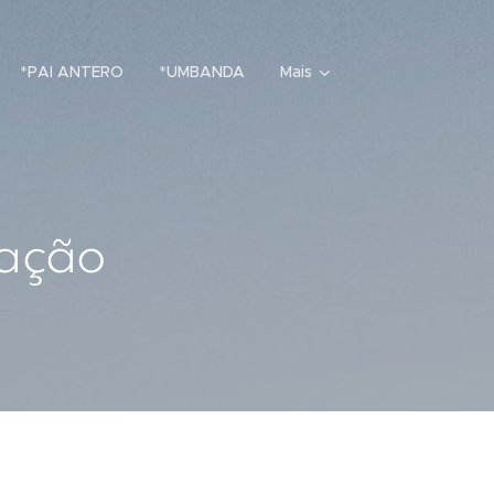
*PAI ANTERO
*UMBANDA
Mais
tação