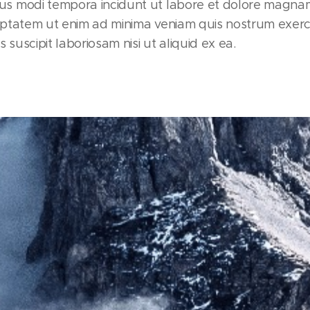
s modi tempora incidunt ut labore et dolore magna
ptatem ut enim ad minima veniam quis nostrum exerc
 suscipit laboriosam nisi ut aliquid ex ea.