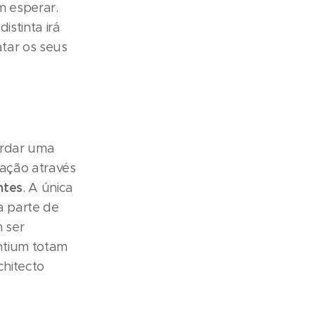
m esperar.
istinta irá
atar os seus
ordar uma
gação através
ntes
. A única
a parte de
 ser
ntium totam
chitecto